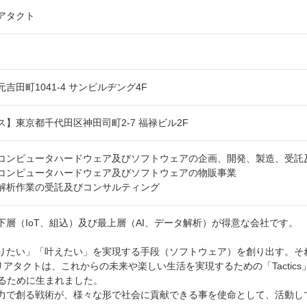
アタクト
吉田町1041-4 サンビルヂング4F
】東京都千代田区神田司町2-7 福禄ビル2F
コンピュータハードウェア及びソフトウェアの企画、開発、製造、受託
コンピュータハードウェア及びソフトウェアの物販事業
解析作業の受託及びコンサルティング
下層（IoT、組込）及び最上層（AI、データ解析）が得意な会社です。
りたい」「叶えたい」を実現する手段（ソフトウェア）を創り出す。そ
クリアタクトは、これからの未来や楽しい生活を実現するための「Tacti
」するために生まれました。
力で創る戦術が、様々な形で社会に貢献できる事を使命として、活動し