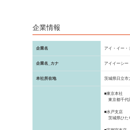
企業情報
企業名
アイ・イー・
企業名_カナ
アイイーシー
本社所在地
茨城県日立市大
■東京本社
東京都千代
■水戸支店
茨城県ひた