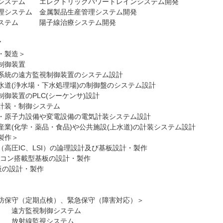
ステム エレクトリックパワートレインシステム開発
システム 金属製品生産管理システム開発
テム 陽子線治療システム開発
ア
・製造＞
御装置
遠方監視制御装置のシステム設計
浄水場・下水処理場)の制御盤のシステム設計
置のPLC(シーケンサ)設計
装・制御システム
力設備や変電設備の電気計装システム設計
学・薬品・食品)や公共施設(上水道)の計装システム設計
製作＞
圧IC、LSI）の論理設計及び基板設計・製作
コン搭載型基板の設計・製作
の設計・製作
防保守（定期点検）、緊急保守（障害対応）＞
遠方監視制御システム
放射線監視システム