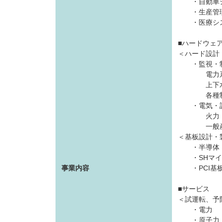
・自動車シ
・生産管理
・医療シス
■ハードウェ
＜ハード設計
・監視・制
電力系統の
上下水道(
各種制御装
・電気・計
火力・原子
一般産業(化
＜基板設計・
・半導体（高
・SHマイ
事業内容
・PCI基板
■サービス
＜試運転、予
・電力 
・原子力 