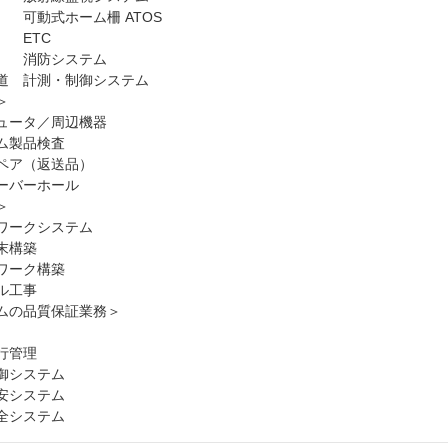
動式ホーム柵 ATOS
ETC
消防システム
 計測・制御システム
＞
ータ／周辺機器
製品検査
ア（返送品）
バーホール
＞
ークシステム
末構築
ーク構築
ル工事
ムの品質保証業務＞
管理
システム
システム
システム