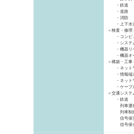
・鉄道 可
・道路 
・消防 
・上下水道
＜検査・修理
・コンピュ
・システム
・機器リペ
・機器オー
＜構築・工事
・ネットワ
・情報端
・ネットワ
・ケーブ
＜交通システ
・鉄道
列車運行
列車制御
信号保安
信号保全