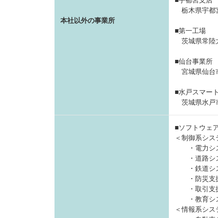
■宇都宮支店
栃木県宇都
本社以外の事業所
■第一工場
茨城県常陸
■仙台事業所
宮城県仙台
■水戸スマー
茨城県水戸
■ソフトウェ
＜制御系シス
・電力シス
・道路シス
・鉄道シス
・防災支援
・取引支援
・教育シス
＜情報系シス