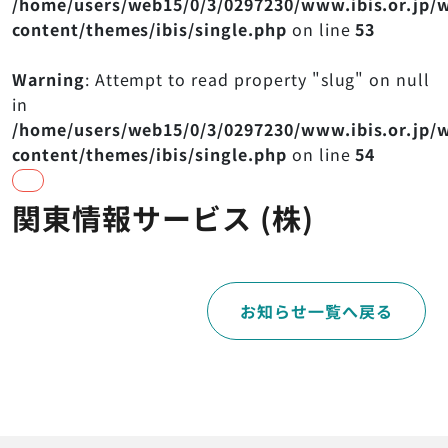
/home/users/web15/0/3/0297230/www.ibis.or.jp/
content/themes/ibis/single.php
on line
53
会員ログイン
Warning
: Attempt to read property "slug" on null
関連リンク
プライバシーポリシー
in
© IBIS All Rights Reserved.
/home/users/web15/0/3/0297230/www.ibis.or.jp/
content/themes/ibis/single.php
on line
54
関東情報サービス (株)
お知らせ一覧へ戻る