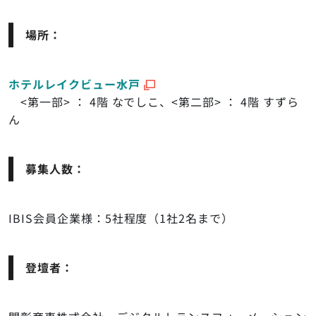
場所：
ホテルレイクビュー水戸
<第一部> ： 4階 なでしこ、<第二部> ： 4階 すずら
ん
募集人数：
IBIS会員企業様：5社程度（1社2名まで）
登壇者：