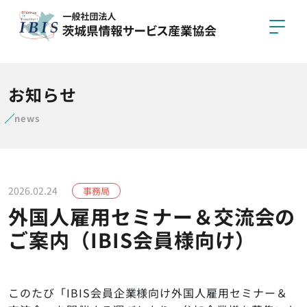
協会概要
お知らせ
委員会活動
news
会員企業
得意技紹介
2026.02.24
事務局
外国人雇用セミナー＆交流会の
ご案内（IBIS会員様向け）
お問い合わせ
入会案内
このたび「IBIS会員企業様向け外国人雇用セミナー＆