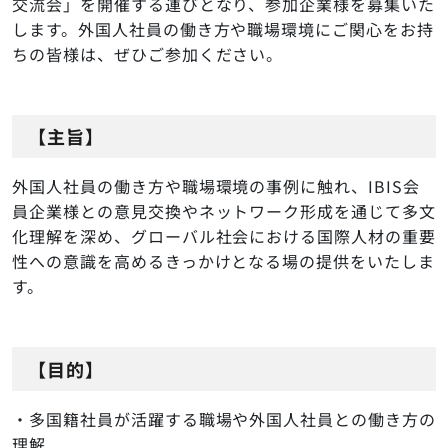
交流会」を開催する運びとなり、参加企業様を募集いた
します。外国人社員の働き方や職場環境にご関心をお持
会員ログイン
ちの皆様は、ぜひご参加ください。
関連リンク
プライバシーポリシー
© IBIS All Rights Reserved.
【主旨】
外国人社員の働き方や職場環境の事例に触れ、IBIS会
員企業様との意見交換やネットワーク形成を通じて多文
化理解を深め、グローバル社会における国際人材の重要
性への意識を高めるきっかけとなる場の提供をいたしま
す。
【目的】
・多国籍社員が活躍する職場や外国人社員との働き方の
理解